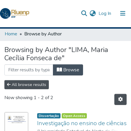
(current)
Log In
Communities & Collections
Home
Browse by Author
Browse DSpace
Browsing by Author "LIMA, Maria
Cecília Fonseca de"
The Repository
Browse
All browse results
Now showing
1 - 2 of 2
Dissertação
Open Access
Investigação no ensino de ciências