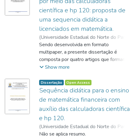
por meio das calculadoras
científica e hp 120: proposta de
uma sequencia didática a
licenciados em matemática.
(
Universidade Estadual do Norte do Paraná,
2021
Sendo desenvolvida em formato
)
LUDITK, Willian Aparecido de Jesus
;
NETO, João Coelho
multipaper, a presente dissertação é
;
http://lattes.cnpq.br/2482014486805534
composta por quatro artigos que formam o
;
LUCCAS, Simone
percurso investigativo desta pesquisa, que
;
Show more
http://lattes.cnpq.br/0267578230733577
tem como objetivo geral desenvolver e
;
LUCCAS, Simone
analisar o potencial de uma Sequência
;
Dissertação
Open Access
http://lattes.cnpq.br/0267578230733577
Didática envolvendo as calculadoras
;
Sequência didática para o ensino
NETO, João Coelho
científica e HP 12C®, com a utilização da
;
de matemática financeira com
http://lattes.cnpq.br/2482014486805534
abordagem metodológica de ensino de
;
auxílio das calculadoras científica
ESTEVAM, Everton José Goldoni
Integração Conciliadora para ensinar
;
e hp 120.
http://lattes.cnpq.br/7355643831417416
matemática financeira em cursos de
;
FREITAS, Carlos Cesar Garcia
Licenciatura em Matemática. Desta forma, o
;
(
Universidade Estadual do Norte do Paraná,
http://lattes.cnpq.br/4220006760336984
primeiro artigo elaborado apresenta um
2021
Não se aplica resumo.
)
LUDITK, Willian Aparecido de Jesus
;