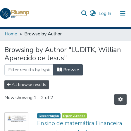
(current)
Log In
Communities & Collections
Home
Browse by Author
Browse DSpace
Browsing by Author "LUDITK, Willian
Aparecido de Jesus"
Browse
All browse results
Now showing
1 - 2 of 2
Dissertação
Open Access
Ensino de matemática Financeira