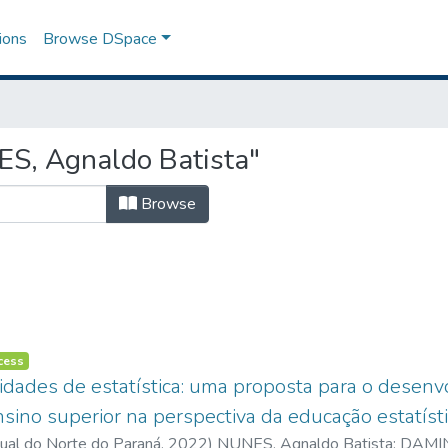
ions
Browse DSpace
S, Agnaldo Batista"
Browse
cess
idades de estatística: uma proposta para o desen
nsino superior na perspectiva da educação estatístic
ual do Norte do Paraná,
2022
)
NUNES, Agnaldo Batista
;
DAMIN,