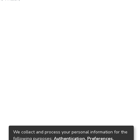
We collect and process your personal information for the
following purposes:
Authentication, Preferences,