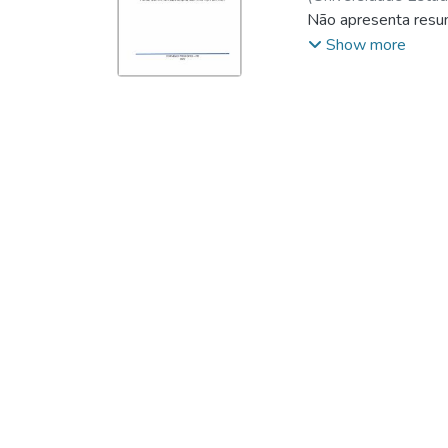
http://lattes.cnp
Não apresenta resu
http://lattes.cnp
Show more