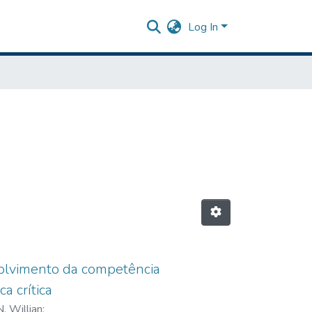
Log In
volvimento da competência
a crítica
 Willian
;