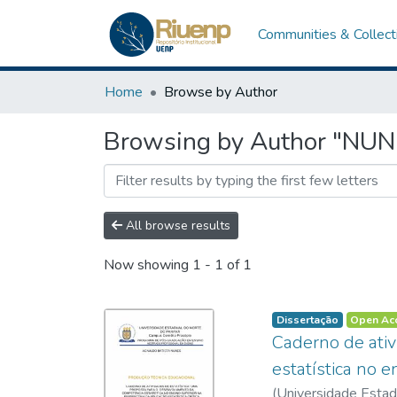
Communities & Collect
Home
Browse by Author
Browsing by Author "NUNE
All browse results
Now showing
1 - 1 of 1
Dissertação
Open Ac
Caderno de ativ
estatística no e
(
Universidade Estad