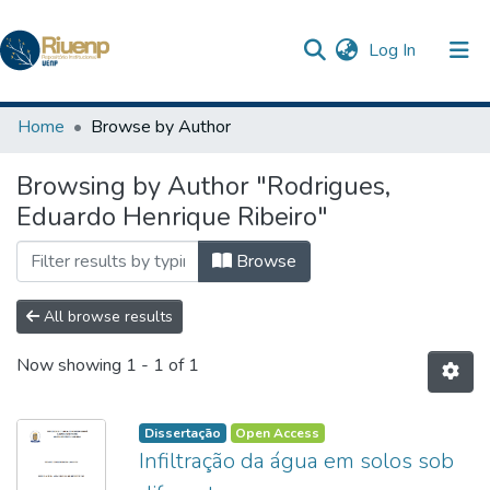
(current)
Log In
Communities & Collections
Home
Browse by Author
Browse DSpace
Browsing by Author "Rodrigues,
Eduardo Henrique Ribeiro"
Browse
All browse results
Now showing
1 - 1 of 1
Dissertação
Open Access
Infiltração da água em solos sob