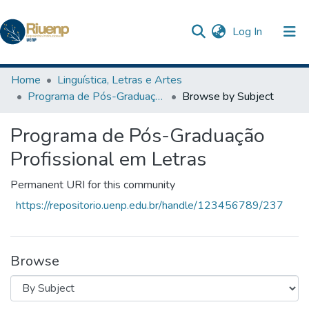
(current)
Log In
Communities & Collections
Home
Linguística, Letras e Artes
Programa de Pós-Graduação Profissional em Letras
Browse by Subject
Browse DSpace
Programa de Pós-Graduação
Profissional em Letras
Permanent URI for this community
https://repositorio.uenp.edu.br/handle/123456789/237
Browse