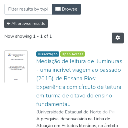
Browsing Programa de Pós-Graduação Profis
Browse
All browse results
Now showing
1 - 1 of 1
Dissertação
Open Access
Mediação de leitura de iluminuras
- uma incrível viagem ao passado
(2015), de Rosana Rios:
Experiência com círculo de leitura
em turma de oitavo do ensino
fundamental.
(
Universidade Estadual do Norte do Paraná,
2023
A pesquisa, desenvolvida na Linha de
)
Richter, Valéria do Amaral Ferreira
;
Oliveira, Vanderléia da Silva
Atuação em Estudos literários, no âmbito
;