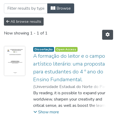
Browsing Programa de Pós-Graduação Prof
Browse
All browse results
Now showing
1 - 1 of 1
Dissertação
Open Access
A formação do leitor e o campo
artístico literário: uma proposta
para estudantes do 4 º ano do
Ensino Fundamental.
(
Universidade Estadual do Norte do Paraná,
2024
By reading, it is possible to expand your
)
Marchetto, , Luciane Rodrigues
Sales
worldview, sharpen your creativity and
;
Araújo,, Roberta Negrão de
;
http://lattes.cnpq.br/0676766332500379
critical sense, as well as boost the learning
process. However, reading proficiency rates
Show more