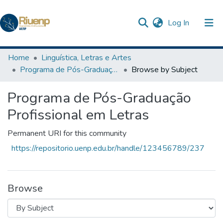
(current)
Log In
Communities & Collections
Home
Linguística, Letras e Artes
Programa de Pós-Graduação Profissional em Letras
Browse by Subject
Browse DSpace
Programa de Pós-Graduação
The Repository
Profissional em Letras
Permanent URI for this community
https://repositorio.uenp.edu.br/handle/123456789/237
Browse