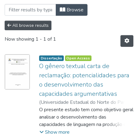
Browsing Programa de Pós-Graduação Pro
Browse
All browse results
Now showing
1 - 1 of 1
Dissertação
Open Access
O gênero textual carta de
reclamação: potencialidades para
o desenvolvimento das
capacidades argumentativas
(
Universidade Estadual do Norte do Paraná,
2020
O presente estudo tem como objetivo geral
)
Malaghini, Miriam de Oliveira Helbel
;
Rios-Registro, Eliane Segati
analisar o desenvolvimento das
;
http://lattes.cnpq.br/3970408002040368
capacidades de linguagem na produção do
;
Rios-Registro, Eliane Segati
gênero textual carta de reclamação, dos
;
Barros, Eliana
Show more