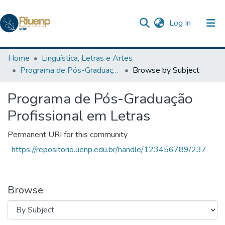
(current)
Log In
Communities & Collections
Home
Linguística, Letras e Artes
Programa de Pós-Graduação Profissional em Letras
Browse by Subject
Browse DSpace
Programa de Pós-Graduação
The Repository
Profissional em Letras
Permanent URI for this community
https://repositorio.uenp.edu.br/handle/123456789/237
Browse