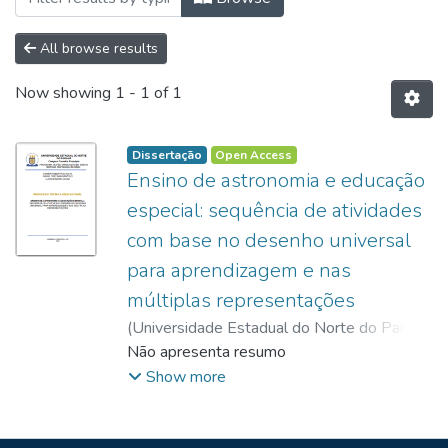
All browse results
Now showing
1 - 1 of 1
Dissertação
Open Access
Ensino de astronomia e educação
especial: sequência de atividades
com base no desenho universal
para aprendizagem e nas
múltiplas representações
(
Universidade Estadual do Norte do Paraná,
2023
Não apresenta resumo
)
Silva, Karina Roberta da
;
Sanzovo,
Daniel Trevisan
;
Show more
http://lattes.cnpq.br/6173596073595767