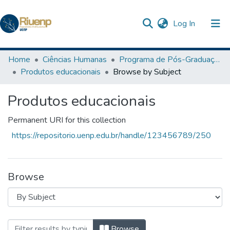
(current)
Log In
Communities & Collections
Home
Ciências Humanas
Programa de Pós-Graduação em Ensino
Produtos educacionais
Browse by Subject
Browse DSpace
Produtos educacionais
Permanent URI for this collection
https://repositorio.uenp.edu.br/handle/123456789/250
Browse
Browsing Produtos educacionais by Subje
Browse