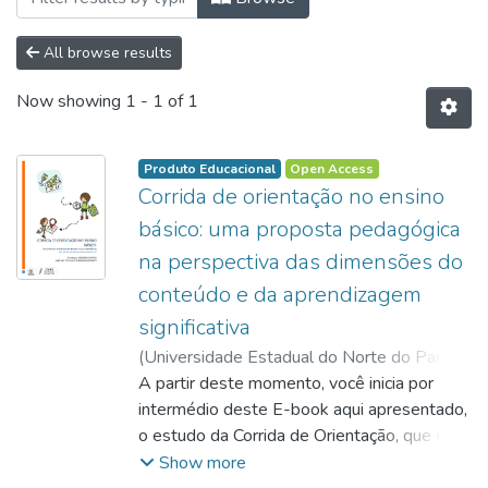
All browse results
Now showing
1 - 1 of 1
Produto Educacional
Open Access
Corrida de orientação no ensino
básico: uma proposta pedagógica
na perspectiva das dimensões do
conteúdo e da aprendizagem
significativa
(
Universidade Estadual do Norte do Paraná,
2023
A partir deste momento, você inicia por
)
Campos, Rogério
;
Poletto, Rodrigo
de Souza
intermédio deste E-book aqui apresentado,
;
http://lattes.cnpq.br/8774064317309922
o estudo da Corrida de Orientação, que é
um dos conteúdos que compõem a Unidade
Show more