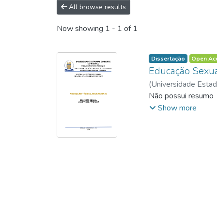
All browse results
Now showing
1 - 1 of 1
Dissertação
Open Ac
Educação Sexua
(
Universidade Estad
http://lattes.cnp
Não possui resumo
Show more