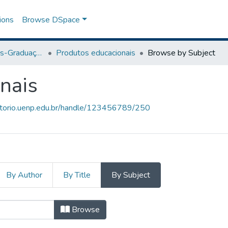
ions
Browse DSpace
Programa de Pós-Graduação em Ensino
Produtos educacionais
Browse by Subject
nais
sitorio.uenp.edu.br/handle/123456789/250
By Author
By Title
By Subject
onais by Subject "1. Educação Sexua
Browse