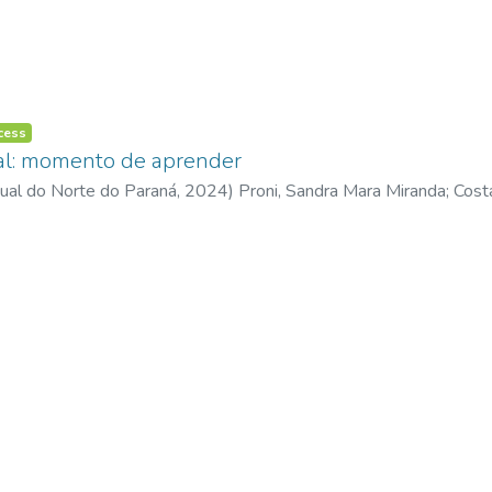
cess
l: momento de aprender
ual do Norte do Paraná,
2024
)
Proni, Sandra Mara Miranda
;
Costa
q.br/9835513802063995