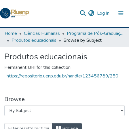
(current)
Log In
Communities & Collections
Home
Ciências Humanas
Programa de Pós-Graduação em Ensino
Produtos educacionais
Browse by Subject
Browse DSpace
Produtos educacionais
The Repository
Permanent URI for this collection
https://repositorio.uenp.edu.br/handle/123456789/250
Browse
Browsing Produtos educacionais by Subje
Browse