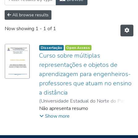
All browse results
Now showing
1 - 1 of 1
Dissertação
Open Access
Curso sobre múltiplas
representações e objetos de
aprendizagem para engenheiros-
professores que atuam no ensino
a distância
(
Universidade Estadual do Norte do Paraná,
2023
Não apresenta resumo
)
Ferreira, Verona Marinho
;
Sanzovo,
Daniel Trevisan
;
Show more
http://lattes.cnpq.br/6173596073595767
;
Lucas, Lucken Bueno
;