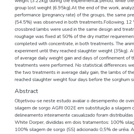
weight (3.22kg) during the experimental period, while the
group lost weight (6.95kg).At the end of the work, analyz
performance (pregnancy rate) of the groups, the same pr
(54.5%) was observed in both treatments.Following, 12
crossbred lambs were used in the same design and treat
roughage was fixed at 50% of the dry matter requireme
completed with concentrate, in both treatments. The anim
experiment until they reached slaughter weight (35kg). A
of average daily weight gain and days of confinement of t
treatments were performed. No statistical differences 
the two treatments in average daily gain, the lambs of th
reached slaughter weight four days before the sorghum si
Abstract
Objetivou-se neste estudo avaliar o desempenho de ovi
silagem de sorgo AGRI 002E em substituição a silagem 
delineamento inteiramente casualizado foram distribuídas
White Dorper, divididas em dois tratamentos: 100% sila
100% silagem de sorgo (SS) adicionado 0,5% de uréia. A