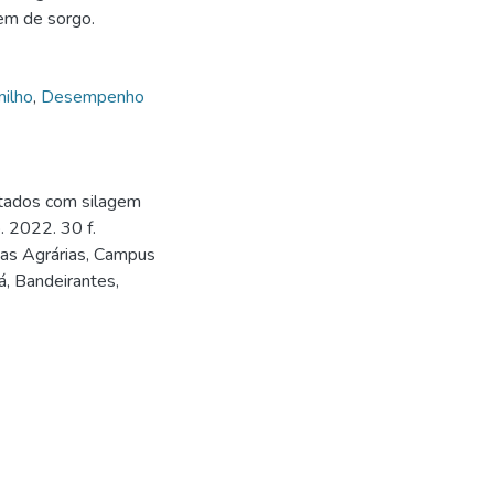
gem de sorgo.
milho
,
Desempenho
tados com silagem
. 2022. 30 f.
ias Agrárias, Campus
, Bandeirantes,