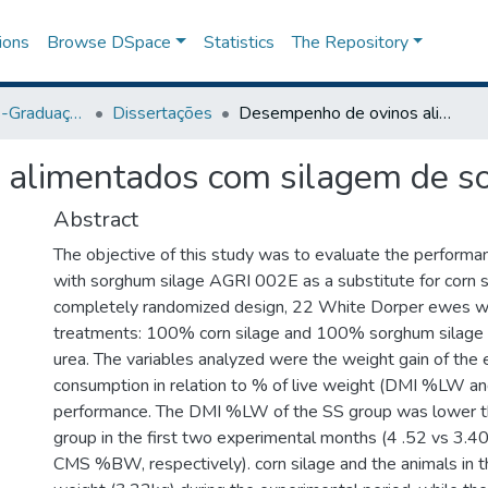
ions
Browse DSpace
Statistics
The Repository
Programa de Pós-Graduação em Agronomia
Dissertações
Desempenho de ovinos alimentados com silagem de sorgo AGRI 002E
 alimentados com silagem de s
Abstract
The objective of this study was to evaluate the performa
with sorghum silage AGRI 002E as a substitute for corn si
completely randomized design, 22 White Dorper ewes we
treatments: 100% corn silage and 100% sorghum silage
urea. The variables analyzed were the weight gain of the
consumption in relation to % of live weight (DMI %LW an
performance. The DMI %LW of the SS group was lower t
group in the first two experimental months (4 .52 vs 3.4
CMS %BW, respectively). corn silage and the animals in t