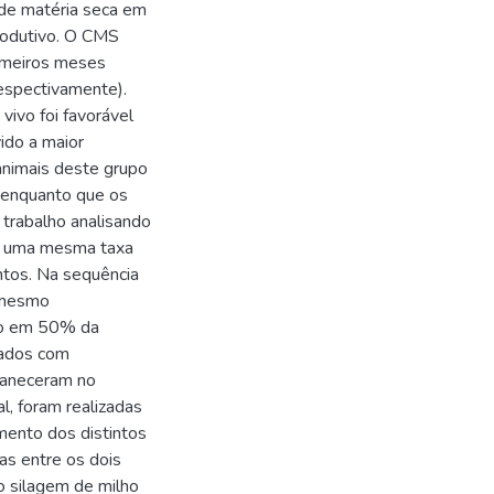
de matéria seca em
odutivo. O CMS
rimeiros meses
espectivamente).
vivo foi favorável
ido a maior
animais deste grupo
 enquanto que os
 trabalho analisando
s, uma mesma taxa
tos. Na sequência
o mesmo
do em 50% da
tados com
maneceram no
l, foram realizadas
mento dos distintos
as entre os dois
o silagem de milho