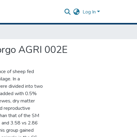
Log In
orgo AGRI 002E
nce of sheep fed
lage. In a
re divided into two
 added with 0.5%
 ewes, dry matter
d reproductive
han that of the SM
0 and 3.58 vs 2.86
his group gained