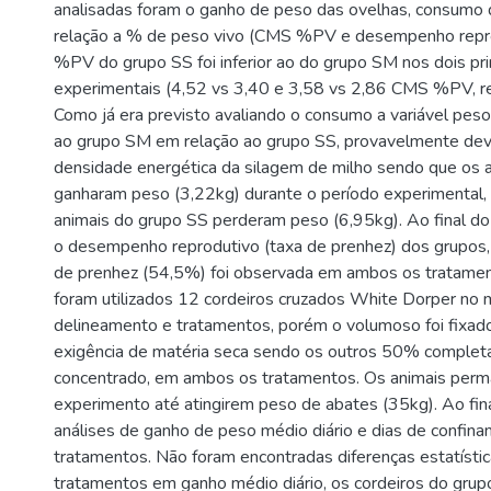
analisadas foram o ganho de peso das ovelhas, consumo 
relação a % de peso vivo (CMS %PV e desempenho repr
%PV do grupo SS foi inferior ao do grupo SM nos dois p
experimentais (4,52 vs 3,40 e 3,58 vs 2,86 CMS %PV, r
Como já era previsto avaliando o consumo a variável peso 
ao grupo SM em relação ao grupo SS, provavelmente dev
densidade energética da silagem de milho sendo que os 
ganharam peso (3,22kg) durante o período experimental,
animais do grupo SS perderam peso (6,95kg). Ao final do
o desempenho reprodutivo (taxa de prenhez) dos grupo
de prenhez (54,5%) foi observada em ambos os tratamen
foram utilizados 12 cordeiros cruzados White Dorper n
delineamento e tratamentos, porém o volumoso foi fixa
exigência de matéria seca sendo os outros 50% comple
concentrado, em ambos os tratamentos. Os animais per
experimento até atingirem peso de abates (35kg). Ao fina
análises de ganho de peso médio diário e dias de confina
tratamentos. Não foram encontradas diferenças estatístic
tratamentos em ganho médio diário, os cordeiros do grup