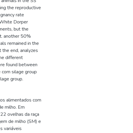
 animals in the SS
ing the reproductive
egnancy rate
 White Dorper
ments, but the
nt. another 50%
als remained in the
t the end, analyzes
he different
were found between
e corn silage group
lage group.
nos alimentados com
de milho. Em
 22 ovelhas da raça
gem de milho (SM) e
s variáveis