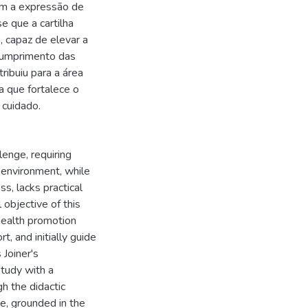
lam a expressão de
se que a cartilha
, capaz de elevar a
 cumprimento das
ibuiu para a área
 que fortalece o
 cuidado.
lenge, requiring
l environment, while
ss, lacks practical
 objective of this
health promotion
t, and initially guide
 Joiner's
study with a
h the didactic
ge, grounded in the