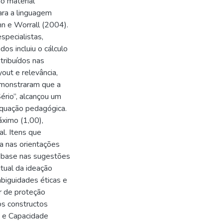
o material
ara a linguagem
n e Worrall (2004).
specialistas,
os incluiu o cálculo
tribuídos nas
out e relevância,
emonstraram que a
ério”, alcançou um
equação pedagógica.
áximo (1,00),
al. Itens que
a nas orientações
m base nas sugestões
itual da ideação
mbiguidades éticas e
or de proteção
os constructos
s e Capacidade