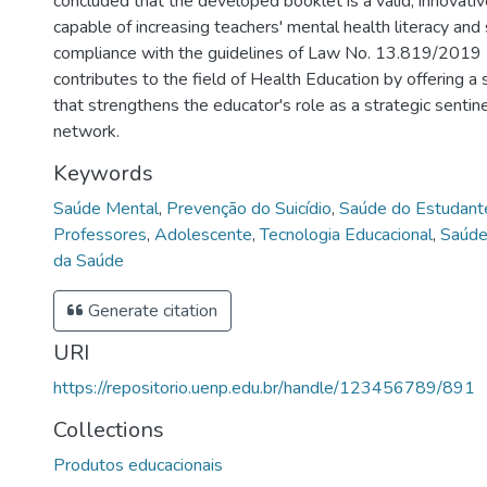
concluded that the developed booklet is a valid, innovative
capable of increasing teachers' mental health literacy and
compliance with the guidelines of Law No. 13.819/2019
contributes to the field of Health Education by offering a
that strengthens the educator's role as a strategic sentine
network.
Keywords
Saúde Mental
,
Prevenção do Suicídio
,
Saúde do Estudant
Professores
,
Adolescente
,
Tecnologia Educacional
,
Saúde
da Saúde
Generate citation
URI
https://repositorio.uenp.edu.br/handle/123456789/891
Collections
Produtos educacionais