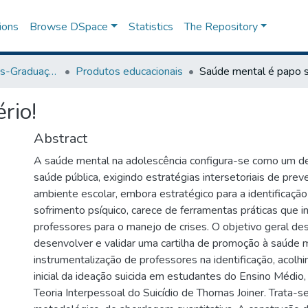
ions
Browse DSpace
Statistics
The Repository
Programa de Pós-Graduação em Ensino
Produtos educacionais
Saúde mental é papo s
rio!
Abstract
A saúde mental na adolescência configura-se como um de
saúde pública, exigindo estratégias intersetoriais de prev
ambiente escolar, embora estratégico para a identificaçã
sofrimento psíquico, carece de ferramentas práticas que 
professores para o manejo de crises. O objetivo geral des
desenvolver e validar uma cartilha de promoção à saúde 
instrumentalização de professores na identificação, acol
inicial da ideação suicida em estudantes do Ensino Médio
Teoria Interpessoal do Suicídio de Thomas Joiner. Trata-