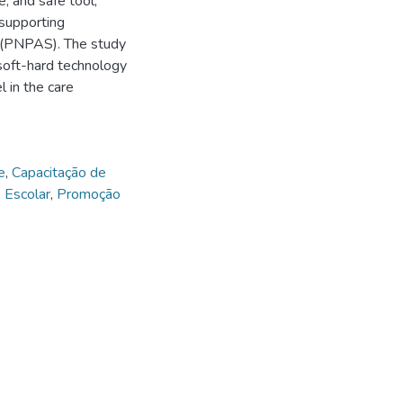
, and safe tool,
 supporting
 (PNPAS). The study
 soft-hard technology
l in the care
e
,
Capacitação de
 Escolar
,
Promoção