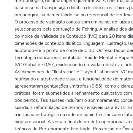
metodológico, de abordagem quantitativa. A construção d
baseouse na transposição didática de conceitos clínicos p
pedagógica, fundamentando-se no referencial de Hoffman
O processo de validação contou com um painel de juízes e
selecionados pela pontuação de Fehring. A análise dos dad
do Índice de Validade de Conteúdo (IVC) para 20 itens dis
dimensões de conteúdo didático, linguagem, ilustração, lay
adotando-se o ponto de corte de 0,80. Os resultados d
tecnologia educacional, intitulada “Saúde Mental é Papo S
IVC Global de 0,97, evidenciando elevada robustez e ad
As dimensões de "Ilustração" e "Layout" atingiram IVC m
ratificando a atratividade visual e funcionalidade do materi
apresentaram pontuações limítrofes (0,83), como a clarez
práticas, foram submetidos a refinamento qualitativo co
dos peritos. Tais ajustes incluíram o aprimoramento conce
suicida, a reformulação de termos sensíveis para evitar a
a inclusão estratégica da rede de apoio familiar como fat
biopsicossocial. A versão final do produto operacionaliza 
teóricos de Pertencimento Frustrado, Percepção de Ônu