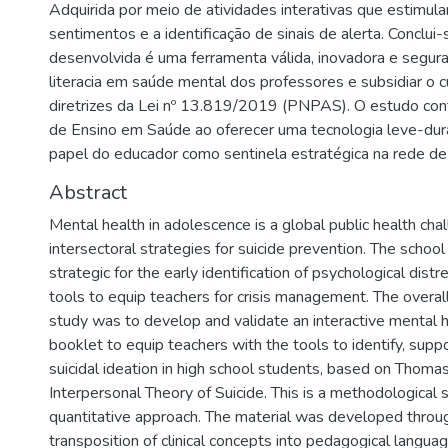
Adquirida por meio de atividades interativas que estimu
sentimentos e a identificação de sinais de alerta. Conclui-
desenvolvida é uma ferramenta válida, inovadora e segura
literacia em saúde mental dos professores e subsidiar o
diretrizes da Lei nº 13.819/2019 (PNPAS). O estudo contr
de Ensino em Saúde ao oferecer uma tecnologia leve-dura
papel do educador como sentinela estratégica na rede de
Abstract
Mental health in adolescence is a global public health chal
intersectoral strategies for suicide prevention. The schoo
strategic for the early identification of psychological distre
tools to equip teachers for crisis management. The overall
study was to develop and validate an interactive mental 
booklet to equip teachers with the tools to identify, suppor
suicidal ideation in high school students, based on Thomas
Interpersonal Theory of Suicide. This is a methodological 
quantitative approach. The material was developed throug
transposition of clinical concepts into pedagogical langua