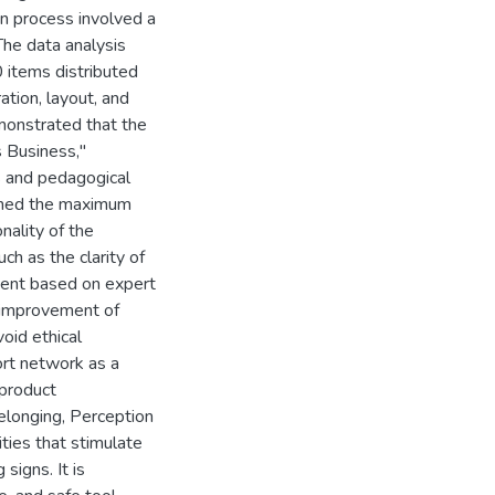
n process involved a
The data analysis
0 items distributed
ation, layout, and
emonstrated that the
s Business,"
s and pedagogical
eached the maximum
nality of the
ch as the clarity of
ement based on expert
 improvement of
void ethical
ort network as a
 product
Belonging, Perception
ities that stimulate
signs. It is