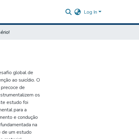
Log In
ério!
safio global de
enção ao suicídio. O
o precoce de
instrumentalizem os
te estudo foi
mental para a
himento e condução
, fundamentada na
se de um estudo