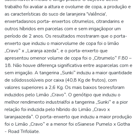
trabalho foi avaliar a altura e ovolume de copa, a produção e
as características do suco de laranjeira 'Valência',
enxertadasnos porta‐ enxertos citrumelos, citrandarins e
outros híbridos em parcelas com e sem irrigaçãopor um
período de 2 anos. Os resultados mostraram que o porta-
enxerto que induziu o maiorvolume de copa foi o limão
„Cravo‟ x „Laranja azeda‟, e o porta-enxerto que
apresentou omenor volume de copa foi o „Citrumelo‟ F.80 –
18. Não houve diferença significativa entre asparcelas com e
sem irrigação. A tangerina „Sunki‟ induziu a maior quantidade
de sólidossolúveis por caixa (40,8 Kg de frutos), com
valores superiores a 2,6 Kg. Os mais baixos teoresforam
induzidos pelo Limão „Cravo‟. O genótipo que induziu o
melhor rendimento industrialfoi a tangerina „Sunki‟ e a pior
relação foi induzida pelo híbrido do Limão „Cravo x
laranjaazeda‟. O porta-enxerto que induziu a maior produção
foi o Limão „Cravo‟ e a menor foi oSianese Pumelo x Gotha
- Road Trifoliate.