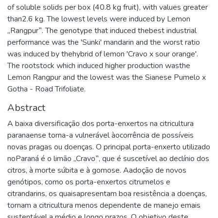
of soluble solids per box (40.8 kg fruit), with values greater
than2.6 kg. The lowest levels were induced by Lemon
„Rangpur‟. The genotype that induced thebest industrial
performance was the 'Sunki' mandarin and the worst ratio
was induced by thehybrid of lemon 'Cravo x sour orange'.
The rootstock which induced higher production wasthe
Lemon Rangpur and the lowest was the Sianese Pumelo x
Gotha - Road Trifoliate.
Abstract
A baixa diversificação dos porta-enxertos na citricultura
paranaense torna-a vulnerável àocorrência de possíveis
novas pragas ou doenças. O principal porta-enxerto utilizado
noParaná é o limão „Cravo‟, que é suscetível ao declínio dos
citros, à morte súbita e à gomose. Aadoção de novos
genótipos, como os porta-enxertos citrumelos e
citrandarins, os quaisapresentam boa resistência a doenças,
tornam a citricultura menos dependente de manejo emais
sustentável a médio e longo prazos. O objetivo deste