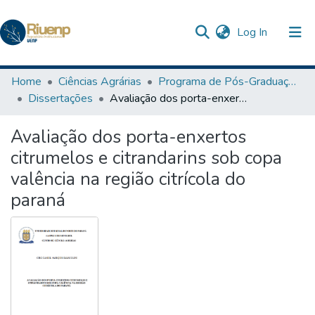
(current)
Log In
Communities & Collections
Home
Ciências Agrárias
Programa de Pós-Graduação em Agronomia
Dissertações
Avaliação dos porta-enxertos citrumelos e citrandarins sob copa valência na região citrícola do paraná
Browse DSpace
Avaliação dos porta-enxertos
Statistics
citrumelos e citrandarins sob copa
valência na região citrícola do
paraná