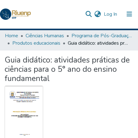
(current)
Log In
Communities & Collections
Home
Ciências Humanas
Programa de Pós-Graduação em Ensino
Produtos educacionais
Guia didático: atividades práticas de ciências para o 5° ano do ensino fundamental
Browse DSpace
Guia didático: atividades práticas de
Statistics
ciências para o 5° ano do ensino
The Repository
fundamental