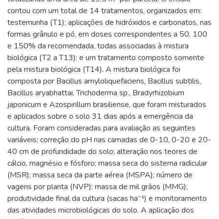
contou com um total de 14 tratamentos, organizados em:
testemunha (T1); aplicações de hidróxidos e carbonatos, nas
formas grânulo e pó, em doses correspondentes a 50, 100
e 150% da recomendada, todas associadas à mistura
biológica (T2 a T13); e um tratamento composto somente
pela mistura biológica (T14). A mistura biológica foi
composta por Bacillus amyloliquefaciens, Bacillus subtilis,
Bacillus aryabhattai, Trichoderma sp., Bradyrhizobium
japonicum e Azospirillum brasiliense, que foram misturados
e aplicados sobre o solo 31 dias após a emergência da
cultura. Foram consideradas para avaliação as seguintes
variáveis: correção do pH nas camadas de 0-10, 0-20 e 20-
40 cm de profundidade do solo; alteração nos teores de
cálcio, magnésio e fósforo; massa seca do sistema radicular
(MSR); massa seca da parte aérea (MSPA); número de
vagens por planta (NVP); massa de mil grãos (MMG);
produtividade final da cultura (sacas ha⁻¹) e monitoramento
das atividades microbiológicas do solo. A aplicação dos