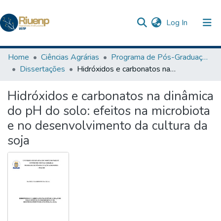
(current)
Log In
Communities & Collections
Home
Ciências Agrárias
Programa de Pós-Graduação em Agronomia
Dissertações
Hidróxidos e carbonatos na dinâmica do pH do solo: efeitos na microbiota e no desenvolvimento da cultura da soja
Browse DSpace
Hidróxidos e carbonatos na dinâmica
Statistics
do pH do solo: efeitos na microbiota
The Repository
e no desenvolvimento da cultura da
soja