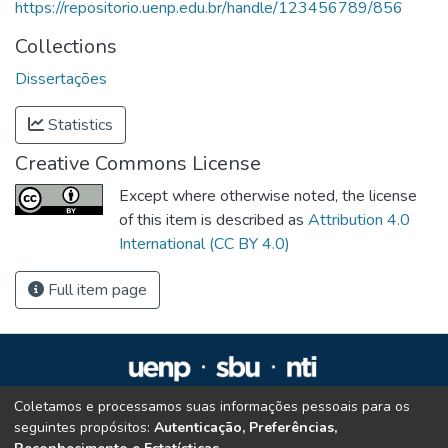
https://repositorio.uenp.edu.br/handle/123456789/856
Collections
Dissertações
Statistics
Creative Commons License
Except where otherwise noted, the license
of this item is described as
Attribution 4.0
International (CC BY 4.0)
Full item page
Coletamos e processamos suas informações pessoais para os
Repositório Institucional da UENP
seguintes propósitos:
Autenticação, Preferências,
repositorio@uenp.edu.br