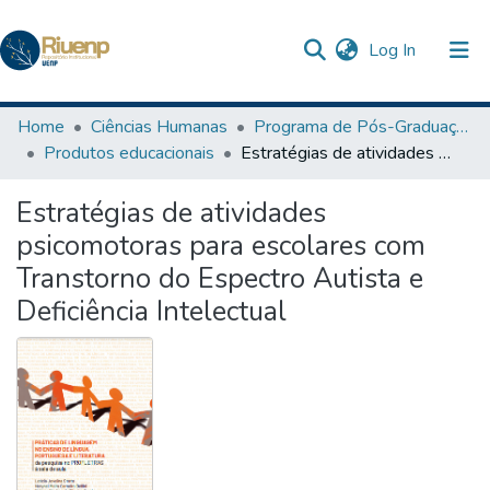
(current)
Log In
Communities & Collections
Home
Ciências Humanas
Programa de Pós-Graduação em Educação
Produtos educacionais
Estratégias de atividades psicomotoras para escolares com Transtorno do Espectro Autista e Deficiência Intelectual
Browse DSpace
Estratégias de atividades
Statistics
psicomotoras para escolares com
The Repository
Transtorno do Espectro Autista e
Deficiência Intelectual