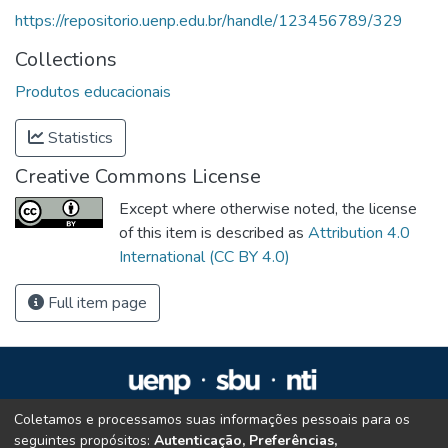
https://repositorio.uenp.edu.br/handle/123456789/329
Collections
Produtos educacionais
Statistics
Creative Commons License
Except where otherwise noted, the license
of this item is described as
Attribution 4.0
International (CC BY 4.0)
Full item page
Coletamos e processamos suas informações pessoais para os
Repositório Institucional da UENP
seguintes propósitos:
Autenticação, Preferências,