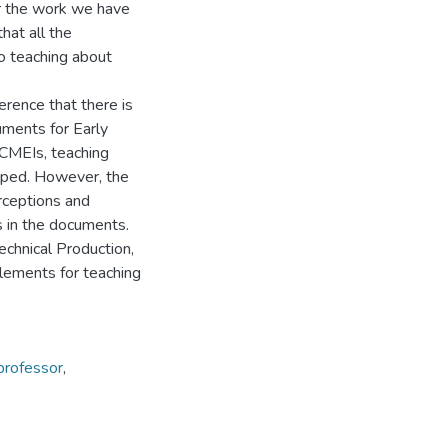
for the work we have
hat all the
 teaching about
erence that there is
ments for Early
 CMEIs, teaching
loped. However, the
erceptions and
s in the documents.
echnical Production,
elements for teaching
professor
,