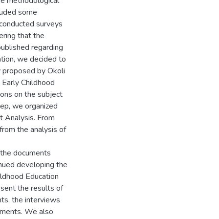
The methodological
cluded some
e conducted surveys
ring that the
published regarding
ation, we decided to
y proposed by Okoli
 Early Childhood
ions on the subject
step, we organized
t Analysis. From
from the analysis of
n the documents
inued developing the
hildhood Education
esent the results of
ts, the interviews
omments. We also