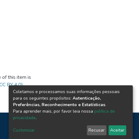
of this item is
(CC BY 4.0)
Coletamos e processamos suas informações pessoais
para os seguintes propósitos:
Autenticação,
Preferências, Reconhecimento e Estatísticas
.
Para aprender mais, por favor leia nossa
política de
privacidade
.
Customizar
Recusar
Aceitar