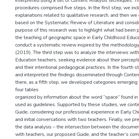
interpreted using a set of Content Analysis techniques. 
procedures comprised five steps. In the first step, we in
explanations related to qualitative research, and then w
based on the Systematic Review of Literature and conside
purpose of this research was to highlight what had been 
the teaching of geographic space in Early Childhood Educ
conduct a systematic review inspired by the methodolog
(2019). The third step was to analyze the interviews with
Education teachers, seeking evidence about their percept
and their intentional pedagogical practices. In the fourth 
and interpreted the findings disseminated through Conten
there, as a fifth step, we developed categories emerging 
four tables
organized by information about the word “space” found i
used as guidelines. Supported by these studies, we cont
Guide, considering our professional experience in Early C
and initial conversations with two teachers. Finally, we pr
the data analysis – the intersection between the documen
with teachers, our proposed Guide, and the teacher’s c