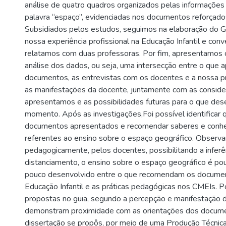
análise de quatro quadros organizados pelas informações 
palavra “espaço”, evidenciadas nos documentos reforçad
Subsidiados pelos estudos, seguimos na elaboração do G
nossa experiência profissional na Educação Infantil e conve
relatamos com duas professoras. Por fim, apresentamos 
análise dos dados, ou seja, uma intersecção entre o que 
documentos, as entrevistas com os docentes e a nossa p
as manifestações da docente, juntamente com as consider
apresentamos e as possibilidades futuras para o que de
momento. Após as investigações,Foi possível identificar 
documentos apresentados e recomendar saberes e conh
referentes ao ensino sobre o espaço geográfico. Obser
pedagogicamente, pelos docentes, possibilitando a infer
distanciamento, o ensino sobre o espaço geográfico é po
pouco desenvolvido entre o que recomendam os docume
Educação Infantil e as práticas pedagógicas nos CMEIs. P
propostas no guia, segundo a percepção e manifestação 
demonstram proximidade com as orientações dos documen
dissertação se propôs, por meio de uma Produção Técnica