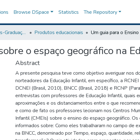
ions
Browse DSpace
Statistics
The Repository
Programa de Pós-Graduação em Ensino
Produtos educacionais
sobre o espaço geográfico na Ed
Abstract
A presente pesquisa teve como objetivo averiguar nos do
norteadores da Educação Infantil, em específico, a RCNEI 
DCNEI (Brasil, 2010), BNCC (Brasil, 2018) e RCNP (Par
entrevistas com professores de Educação Infantil, quais 
aproximações e os distanciamentos entre o que recome
e como de fato os professores lecionam nos Centros Mun
Infantil (CMEIs) sobre o ensino do espaço geográfico. O
informados sobre: ​​Como eles trabalharam no campo de e
na BNCC, denominado por Tempo, espaço, quantidade, re