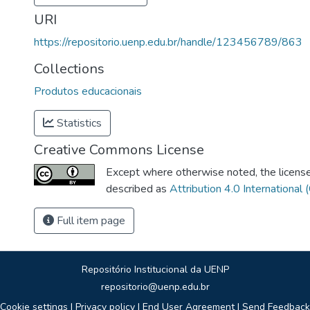
URI
https://repositorio.uenp.edu.br/handle/123456789/863
Collections
Produtos educacionais
Statistics
Creative Commons License
Except where otherwise noted, the license 
described as
Attribution 4.0 International 
Full item page
Repositório Institucional da UENP
repositorio@uenp.edu.br
Cookie settings
|
Privacy policy
|
End User Agreement
|
Send Feedback