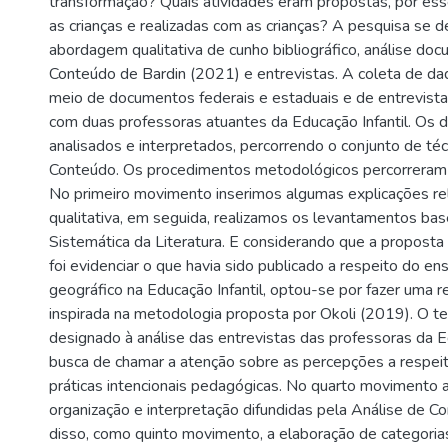
transformação? Quais atividades eram propostas, por ess
as crianças e realizadas com as crianças? A pesquisa se
abordagem qualitativa de cunho bibliográfico, análise doc
Conteúdo de Bardin (2021) e entrevistas. A coleta de dad
meio de documentos federais e estaduais e de entrevist
com duas professoras atuantes da Educação Infantil. Os 
analisados ​​e interpretados, percorrendo o conjunto de té
Conteúdo. Os procedimentos metodológicos percorreram
No primeiro movimento inserimos algumas explicações rel
qualitativa, em seguida, realizamos os levantamentos ba
Sistemática da Literatura. E considerando que a proposta
foi evidenciar o que havia sido publicado a respeito do e
geográfico na Educação Infantil, optou-se por fazer uma r
inspirada na metodologia proposta por Okoli (2019). O te
designado à análise das entrevistas das professoras da E
busca de chamar a atenção sobre as percepções a respei
práticas intencionais pedagógicas. No quarto movimento
organização e interpretação difundidas pela Análise de Co
disso, como quinto movimento, a elaboração de categori