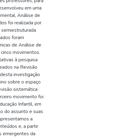
es professores, para
 desenvolveu em uma
umental, Análise de
os foi realizada por
a semiestruturada
dados foram
cnicas de Análise de
 cinco movimentos.
ativas à pesquisa
seados na Revisão
 desta investigação
nsino sobre o espaço
evisão sistemática
rceiro movimento foi
ducação Infantil, em
to do assunto e suas
 apresentamos a
nteúdos e, a partir
as emergentes da