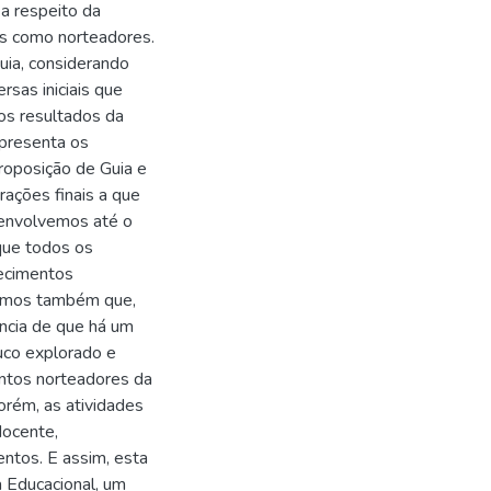
a respeito da
os como norteadores.
uia, considerando
rsas iniciais que
os resultados da
apresenta os
roposição de Guia e
ações finais a que
senvolvemos até o
que todos os
ecimentos
vamos também que,
ência de que há um
uco explorado e
ntos norteadores da
orém, as atividades
docente,
tos. E assim, esta
 Educacional, um