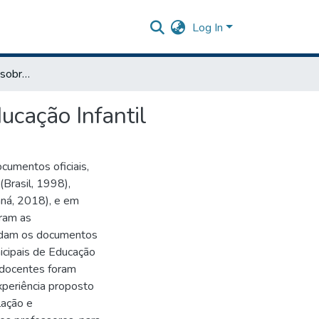
Log In
Um guia para o Ensino sobre o espaço geográfico na Educação Infantil
ucação Infantil
cumentos oficiais,
(Brasil, 1998),
aná, 2018), e em
eram as
ndam os documentos
icipais de Educação
s docentes foram
xperiência proposto
lação e