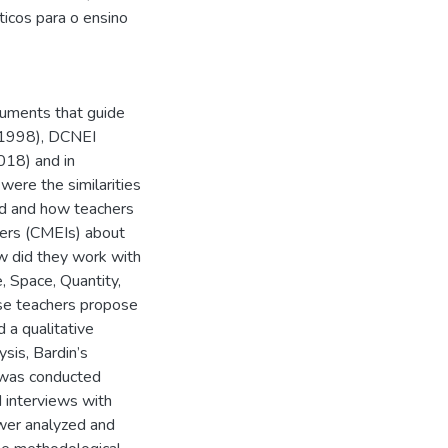
ticos para o ensino
cuments that guide
, 1998), DCNEI
018) and in
were the similarities
d and how teachers
ters (CMEIs) about
w did they work with
, Space, Quantity,
ese teachers propose
 a qualitative
ysis, Bardin’s
n was conducted
 interviews with
 wer analyzed and