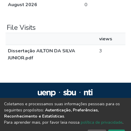
August 2026
0
File Visits
views
Dissertação AILTON DA SILVA
3
JUNIOR.pdf
Coletamos e processamos suas informações pessoais para os
Repositório Institucional da UENP
seguintes propósitos:
Autenticação, Preferências,
repositorio@uenp.edu.br
Reconhecimento e Estatísticas
.
Cookie settings
|
Privacy policy
|
End User Agreement
|
Send Feedback
Para aprender mais, por favor leia nossa
política de privacidade
.