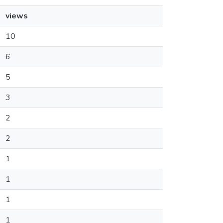
views
10
6
5
3
2
2
1
1
1
1