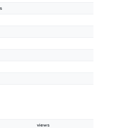
s
views