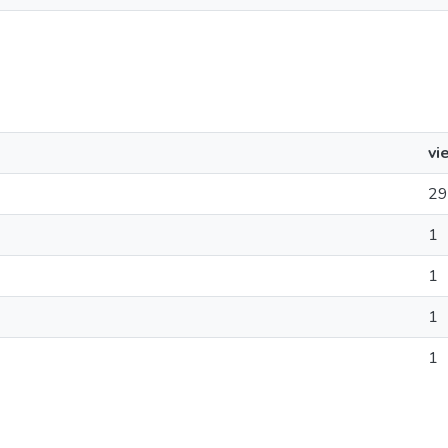
vi
29
1
1
1
1