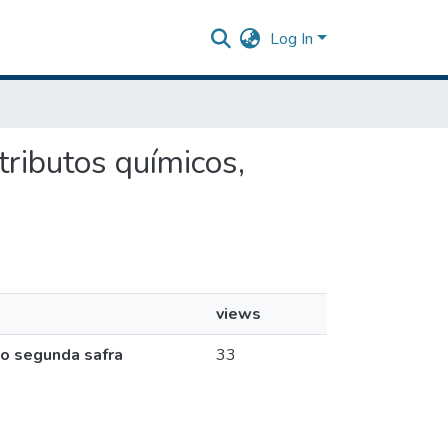
Log In
tributos químicos,
views
ho segunda safra
33