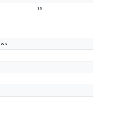
16
ews