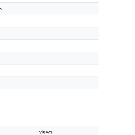
s
views