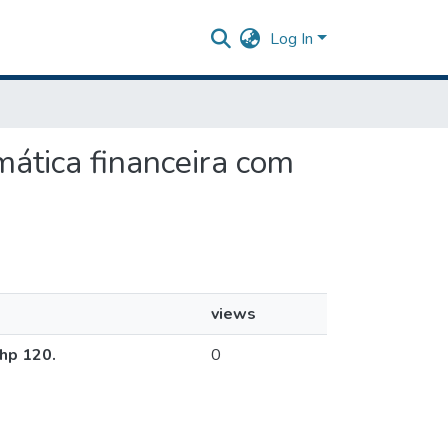
Log In
mática financeira com
views
 hp 120.
0