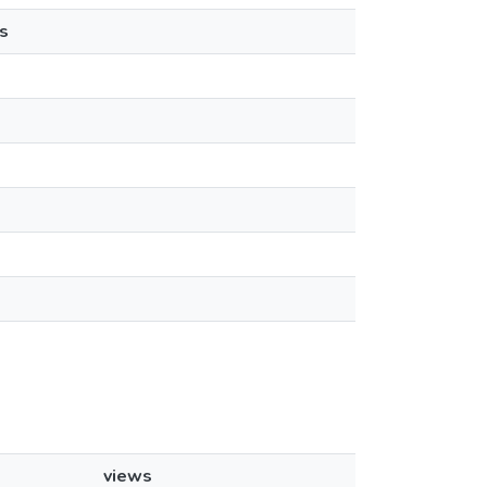
s
views