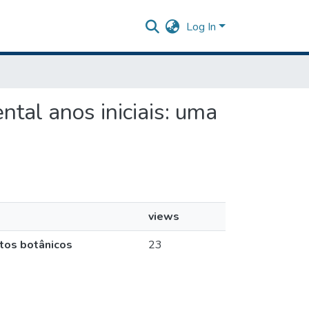
Log In
ental anos iniciais: uma
views
ntos botânicos
23