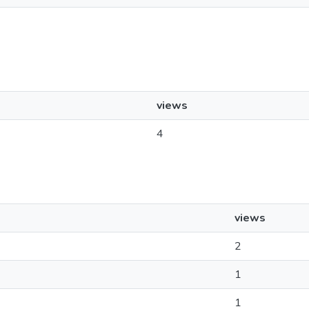
views
4
views
2
1
1