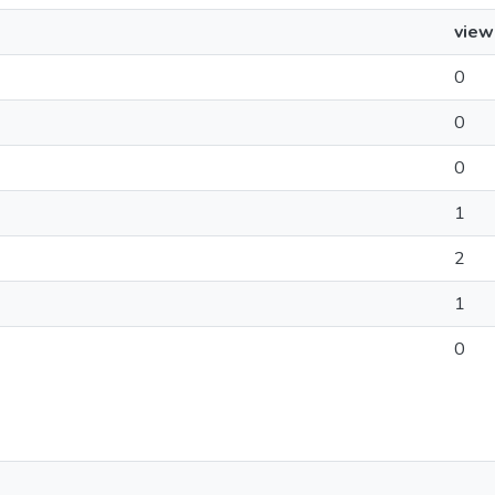
view
0
0
0
1
2
1
0