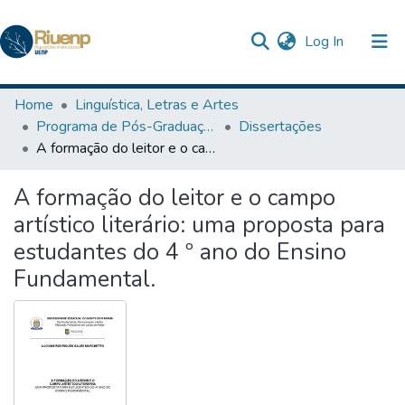
(current)
Log In
Communities & Collections
Home
Linguística, Letras e Artes
Programa de Pós-Graduação Profissional em Letras
Dissertações
Browse DSpace
A formação do leitor e o campo artístico literário: uma proposta para estudantes do 4 º ano do Ensino Fundamental.
Statistics
A formação do leitor e o campo
artístico literário: uma proposta para
estudantes do 4 º ano do Ensino
Fundamental.