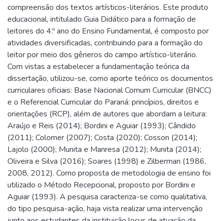
compreensão dos textos artísticos-literários. Este produto
educacional, intitulado Guia Didático para a formação de
leitores do 4.º ano do Ensino Fundamental, é composto por
atividades diversificadas, contribuindo para a formação do
leitor por meio dos gêneros do campo artístico-literário.
Com vistas a estabelecer a fundamentação teórica da
dissertação, utilizou-se, como aporte teórico os documentos
curriculares oficiais: Base Nacional Comum Curricular (BNCC)
e o Referencial Curricular do Paraná: princípios, direitos e
orientações (RCP), além de autores que abordam a leitura:
Araújo e Reis (2014); Bordini e Aguiar (1993); Cândido
(2011); Colomer (2007); Costa (2020); Cosson (2014);
Lajolo (2000); Munita e Manresa (2012); Munita (2014);
Oliveira e Silva (2016); Soares (1998) e Zilberman (1986,
2008, 2012). Como proposta de metodologia de ensino foi
utilizado o Método Recepcional, proposto por Bordini e
Aguiar (1993). A pesquisa caracteriza-se como qualitativa,
do tipo pesquisa-ação, haja vista realizar uma intervenção
junto aos estudantes da instituição locus de atuação da