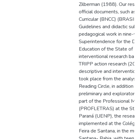
Zilberman (1988). Our rese
official documents, such a
Curricular (BNCC) (BRASIL, 
Guidelines and didactic subsi
pedagogical work in nine-ye
Superintendence for the De
Education of the State of B
interventional research bas
TRIPP action research (2005)
descriptive and interventioni
took place from the analysis
Reading Circle, in addition t
preliminary and exploratory
part of the Professional Ma
(PROFLETRAS) at the State
Paraná (UENP), the researc
implemented at the Colégio
Feira de Santana, in the muni
Santana- Bahia, with teenag