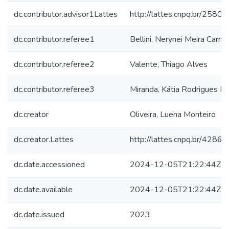
dc.contributor.advisor1Lattes
http://lattes.cnpq.br/25
dc.contributor.referee1
Bellini, Nerynei Meira Carnei
dc.contributor.referee2
Valente, Thiago Alves
dc.contributor.referee3
Miranda, Kátia Rodrigues M
dc.creator
Oliveira, Luena Monteiro
dc.creator.Lattes
http://lattes.cnpq.br/42
dc.date.accessioned
2024-12-05T21:22:44Z
dc.date.available
2024-12-05T21:22:44Z
dc.date.issued
2023