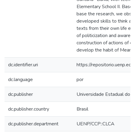
Elementary School II. Based
base the research, we obse
developed skills to think a
texts from their own life ex
of politicization and awaren
construction of actions of c
develop the habit of Meanin
dc.identifier.uri
https://repositorio.uenp.e
dc.language
por
dc.publisher
Universidade Estadual do N
dc.publisher.country
Brasil
dc.publisher.department
UENP/CCP::CLCA