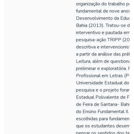
organização do trabalho pe
fundamental de nove anos –
Desenvolvimento da Educaç
Bahia (2013). Tratou-se de
interventivo e pautada em a
pesquisa-ação TRIPP (2005),
descritiva e intervencionist
a partir da análise das práti
Leitura, além de questionár
preliminar e exploratória. 
Profissional em Letras (
Universidade Estadual do N
pesquisa e o projeto foram
Estadual Polivalente de Fei
de Feira de Santana- Bahia
do Ensino Fundamental II. C
escolhidas para fundamenta
que os estudantes desenvol
pensar os sentidos dos text