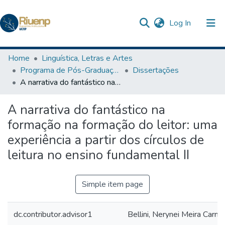
(current)
Log In
Communities & Collections
Home
Linguística, Letras e Artes
Programa de Pós-Graduação Profissional em Letras
Dissertações
Browse DSpace
A narrativa do fantástico na formação na formação do leitor: uma experiência a partir dos círculos de leitura no ensino fundamental II
Statistics
A narrativa do fantástico na
The Repository
formação na formação do leitor: uma
experiência a partir dos círculos de
leitura no ensino fundamental II
Simple item page
dc.contributor.advisor1
Bellini, Nerynei Meira Carnei