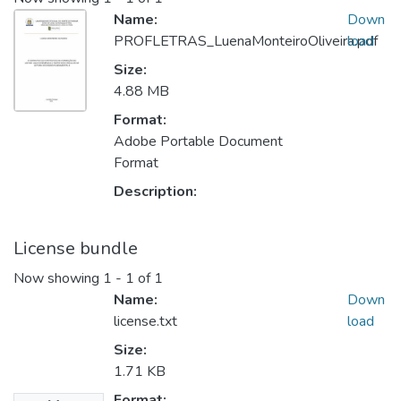
Name:
Down
PROFLETRAS_LuenaMonteiroOliveira.pdf
load
Size:
4.88 MB
Format:
Adobe Portable Document
Format
Description:
License bundle
Now showing
1 - 1 of 1
Name:
Down
license.txt
load
Size:
1.71 KB
Format: