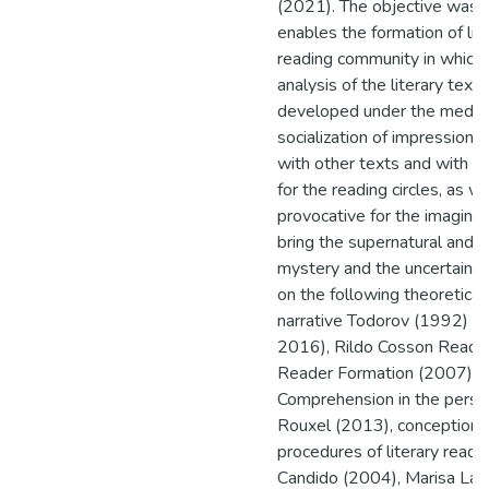
(2021). The objective was to
enables the formation of lite
reading community in which 
analysis of the literary text,
developed under the mediat
socialization of impressions
with other texts and with li
for the reading circles, as w
provocative for the imaginat
bring the supernatural and th
mystery and the uncertainty o
on the following theoretical
narrative Todorov (1992) a
2016), Rildo Cosson Readin
Reader Formation (2007), S
Comprehension in the persp
Rouxel (2013), conceptions
procedures of literary read
Candido (2004), Marisa Laj