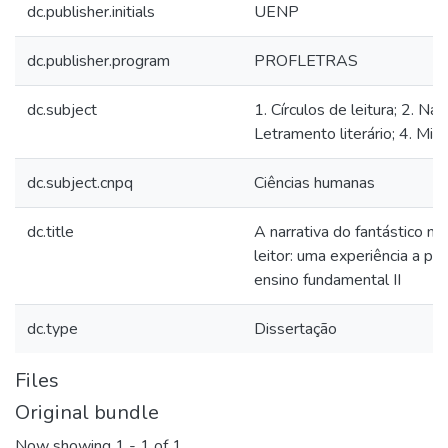
dc.publisher.initials
UENP
dc.publisher.program
PROFLETRAS
dc.subject
1. Círculos de leitura; 2. Nar
Letramento literário; 4. Micr
dc.subject.cnpq
Ciências humanas
dc.title
A narrativa do fantástico n
leitor: uma experiência a part
ensino fundamental II
dc.type
Dissertação
Files
Original bundle
Now showing
1 - 1 of 1