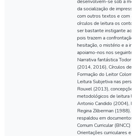
desenvolvem-se sob a media
da socialização de impress
com outros textos e com a v
círculos de leitura os contos
ser bastante instigante ao 
pois trazem a confrontação d
hesitação, o mistério e a inc
apoiamo-nos nos seguintes 
Narrativa fantástica Todor
(2014, 2016), Círculos de L
Formação do Leitor Colome
Leitura Subjetiva nas persp
Rouxel (2013), concepções
metodológicos de leitura lit
Antonio Candido (2004), Ma
Regina Zilberman (1988). 
respaldou em documentos of
Comum Curricular (BNCC) (
Orientações curriculares e s