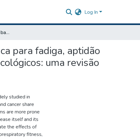
Log In
Efeitos de intervenções baseadas na reabilitação cardíaca para fadiga, aptidão cardiorrespiratória е qualidade de vida em pacientes oncológicos: uma revisão sistemática com metanálise
ca para fadiga, aptidão
ncológicos: uma revisão
dely studied in
and cancer share
asms are more prone
ase itself and its
te the effects of
orespiratory fitness,