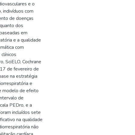
iovasculares e o
, indivíduos com
ento de doenças
 quanto dos
s baseadas em
ratória e a qualidade
emática com
clínicos
, SciELO, Cochrane
 17 de fevereiro de
base na estratégia
orrespiratória e
e modelo de efeito
ntervalo de
scala PEDro, e a
oram incluídos sete
ficativo na qualidade
iorrespiratória não
ilitação cardíaca