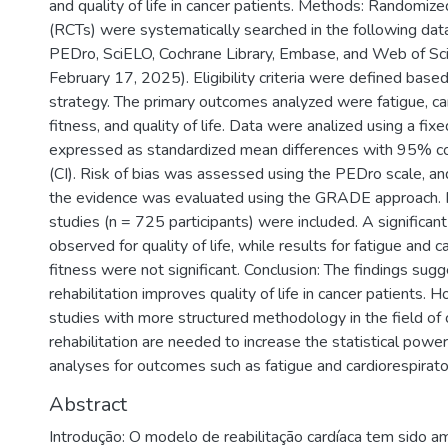
and quality of life in cancer patients. Methods: Randomized
(RCTs) were systematically searched in the following da
PEDro, SciELO, Cochrane Library, Embase, and Web of Sci
February 17, 2025). Eligibility criteria were defined bas
strategy. The primary outcomes analyzed were fatigue, ca
fitness, and quality of life. Data were analized using a fi
expressed as standardized mean differences with 95% co
(CI). Risk of bias was assessed using the PEDro scale, and
the evidence was evaluated using the GRADE approach. 
studies (n = 725 participants) were included. A significan
observed for quality of life, while results for fatigue and c
fitness were not significant. Conclusion: The findings sugg
rehabilitation improves quality of life in cancer patients. 
studies with more structured methodology in the field of
rehabilitation are needed to increase the statistical powe
analyses for outcomes such as fatigue and cardiorespirato
Abstract
Introdução: O modelo de reabilitação cardíaca tem sido