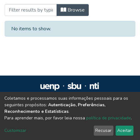
Browsing Graduação em Ciências Contáb
Browse
No items to show.
Coletamos e processamos suas informações pessoais para os
Repositório Institucional da UENP
seguintes propósitos:
Autenticação, Preferências,
repositorio@uenp.edu.br
Reconhecimento e Estatísticas
.
Cookie settings
|
Privacy policy
|
End User Agreement
|
Send Feedback
Para aprender mais, por favor leia nossa
política de privacidade
.
Customizar
Recusar
Aceitar