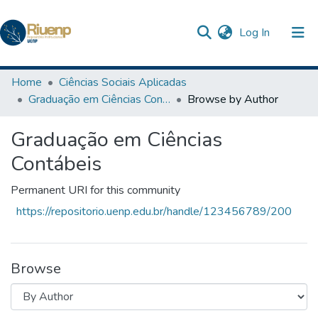
(current)
Log In
Communities & Collections
Home
Ciências Sociais Aplicadas
Graduação em Ciências Contábeis
Browse by Author
Browse DSpace
Graduação em Ciências
Contábeis
Permanent URI for this community
https://repositorio.uenp.edu.br/handle/123456789/200
Browse