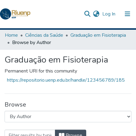
(current)
Log In
Communities & Collections
Home
Ciências da Saúde
Graduação em Fisioterapia
Browse by Author
Browse DSpace
Graduação em Fisioterapia
Permanent URI for this community
https://repositorio.uenp.edu.br/handle/123456789/185
Browse
Browsing Graduação em Fisioterapia by 
Browse