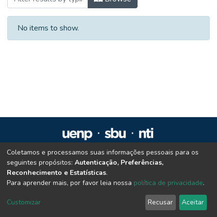
No items to show.
Coletamos e processamos suas informações pessoais para os
Repositório Institucional da UENP
seguintes propósitos:
Autenticação, Preferências,
repositorio@uenp.edu.br
Reconhecimento e Estatísticas
.
Cookie settings
|
Privacy policy
|
End User Agreement
|
Send Feedback
Para aprender mais, por favor leia nossa
política de privacidade
.
Customizar
Recusar
Aceitar