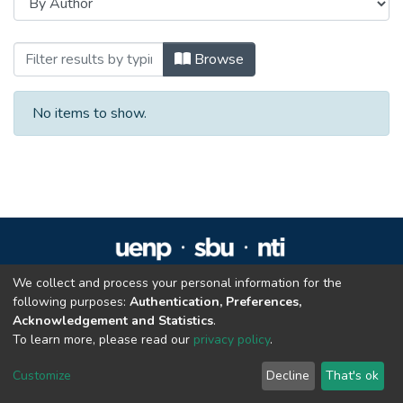
Browsing Programa de Pós-Graduação e
Browse
No items to show.
We collect and process your personal information for the
Repositório Institucional da UENP
following purposes:
Authentication, Preferences,
repositorio@uenp.edu.br
Acknowledgement and Statistics
.
Cookie settings
|
Privacy policy
|
End User Agreement
|
Send Feedback
To learn more, please read our
privacy policy
.
Customize
Decline
That's ok