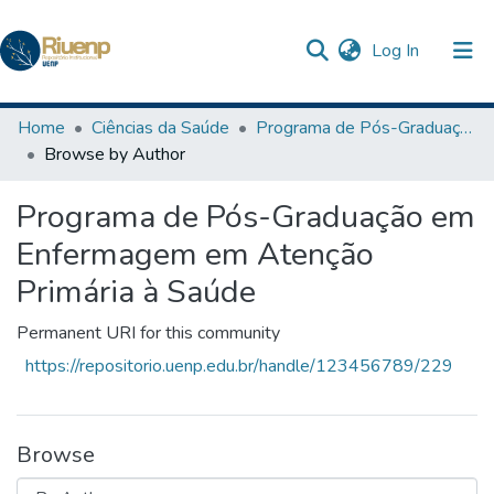
(current)
Log In
Communities & Collections
Home
Ciências da Saúde
Programa de Pós-Graduação em Enfermagem em Atenção Primária à Saúde
Browse by Author
Browse DSpace
Programa de Pós-Graduação em
The Repository
Enfermagem em Atenção
Primária à Saúde
Permanent URI for this community
https://repositorio.uenp.edu.br/handle/123456789/229
Browse