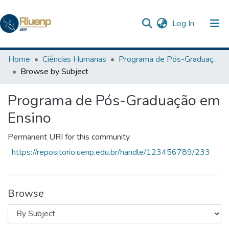
(current)
Log In
Communities & Collections
Home
Ciências Humanas
Programa de Pós-Graduação em Ensino
Browse by Subject
Browse DSpace
Programa de Pós-Graduação em
The Repository
Ensino
Permanent URI for this community
https://repositorio.uenp.edu.br/handle/123456789/233
Browse