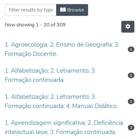
Browsing Programa de Pós-Graduação e
Browse
Now showing
1 - 20 of 309
1. Agroecologia; 2. Ensino de Geografia; 3.
1
Formação Docente.
1. Alfabetização; 2. Letramento; 3.
1
Formação continuada.
1. Alfabetização; 2. Letramento; 3.
1
Formação continuada; 4. Manual Didático.
1. Aprendizagem significativa; 2. Deficiência
2
intelectual leve; 3. Formação continuada.