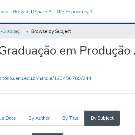
ions
Browse DSpace
The Repository
Programa de Pós-Graduação em Produção Agropecuária Sustentável
Browse by Subject
Graduação em Produção 
ositorio.uenp.edu.br/handle/123456789/244
ue Date
By Author
By Title
By Subject