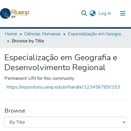
(current)
Log In
Communities & Collections
Home
Ciências Humanas
Especialização em Geografia e Desenvolvimento Regional
Browse by Title
Browse DSpace
Especialização em Geografia e
The Repository
Desenvolvimento Regional
Permanent URI for this community
https://repositorio.uenp.edu.br/handle/123456789/253
Browse