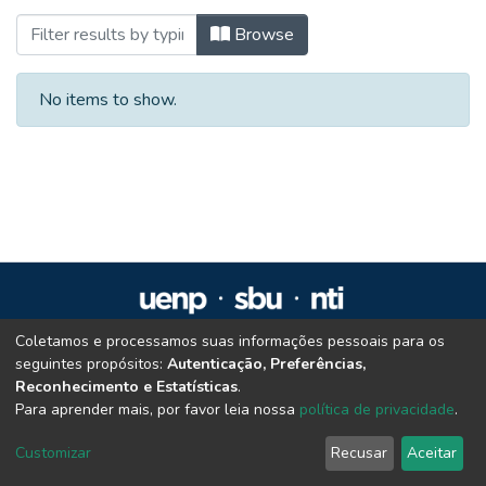
Browsing Especialização em Geografia e
Browse
No items to show.
Coletamos e processamos suas informações pessoais para os
Repositório Institucional da UENP
seguintes propósitos:
Autenticação, Preferências,
repositorio@uenp.edu.br
Reconhecimento e Estatísticas
.
Cookie settings
|
Privacy policy
|
End User Agreement
|
Send Feedback
Para aprender mais, por favor leia nossa
política de privacidade
.
Customizar
Recusar
Aceitar