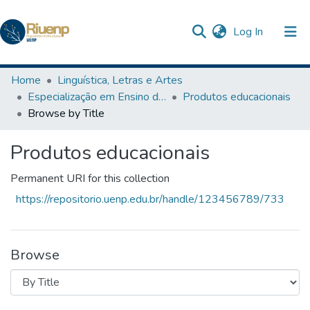
(current)
Log In
Communities & Collections
Home
Linguística, Letras e Artes
Especialização em Ensino da Língua Inglesa
Produtos educacionais
Browse DSpace
Browse by Title
The Repository
Produtos educacionais
Permanent URI for this collection
https://repositorio.uenp.edu.br/handle/123456789/733
Browse