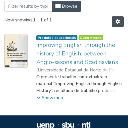
Browsing Produtos educacionais by Title
Browse
Now showing
1 - 1 of 1
Produtos educacionais
Open Access
Improving English through the
history of English: between
Anglo-saxons and Scadinavians
(
Universidade Estadual do Norte do Paraná,
2020-02-05
O presente trabalho contextualiza o
)
Soares, Isabelle Maria
;
Ferreira, Priscila Aparecida Borges
material “Improving English through English
;
https://orcid.org/0000-0003-2742-8966
History”, resultado de trabalho produzido
;
http://lattes.cnpq.br/4408107680213600
para a disciplina “Letramentos Digitais e
Show more
Abordagem Crítica: o uso de ferramentas
tecnológicas para o Ensino de Língua
Inglesa” e sua consequente atualização
como projeto desenvolvido para este