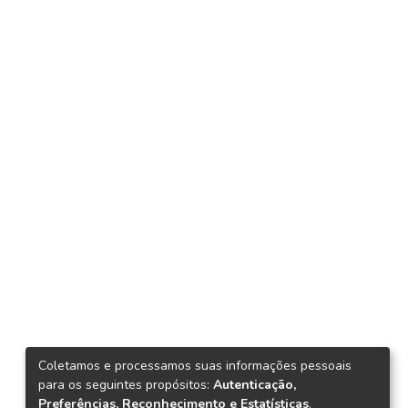
Coletamos e processamos suas informações pessoais
para os seguintes propósitos:
Autenticação,
Preferências, Reconhecimento e Estatísticas
.