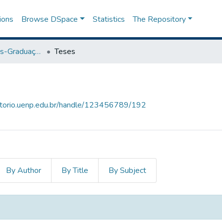
ions
Browse DSpace
Statistics
The Repository
Programa de Pós-Graduação em Ciências do Movimento Humano
Teses
sitorio.uenp.edu.br/handle/123456789/192
By Author
By Title
By Subject