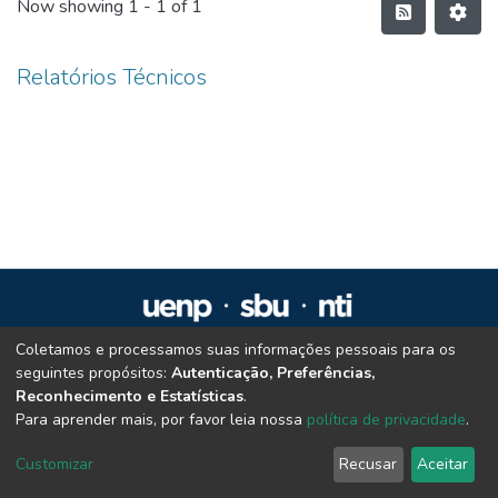
Now showing
1 - 1 of 1
Relatórios Técnicos
Coletamos e processamos suas informações pessoais para os
Repositório Institucional da UENP
seguintes propósitos:
Autenticação, Preferências,
repositorio@uenp.edu.br
Reconhecimento e Estatísticas
.
Cookie settings
|
Privacy policy
|
End User Agreement
|
Send Feedback
Para aprender mais, por favor leia nossa
política de privacidade
.
Customizar
Recusar
Aceitar