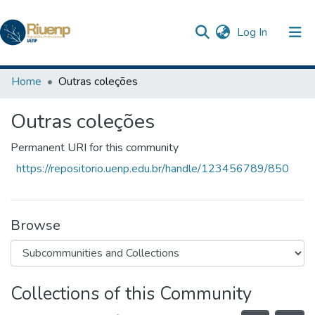
(current)
Log In
Communities & Collections
Home
Outras coleções
Browse DSpace
Outras coleções
Statistics
Permanent URI for this community
The Repository
https://repositorio.uenp.edu.br/handle/123456789/850
Browse
Collections of this Community