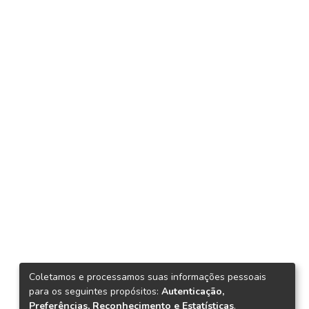
Coletamos e processamos suas informações pessoais
para os seguintes propósitos:
Autenticação,
Preferências, Reconhecimento e Estatísticas
.