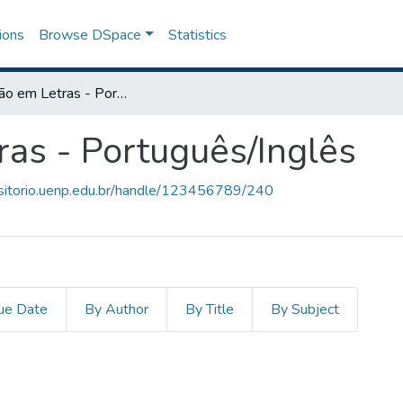
ions
Browse DSpace
Statistics
Graduação em Letras - Português/Inglês
as - Português/Inglês
ositorio.uenp.edu.br/handle/123456789/240
ue Date
By Author
By Title
By Subject