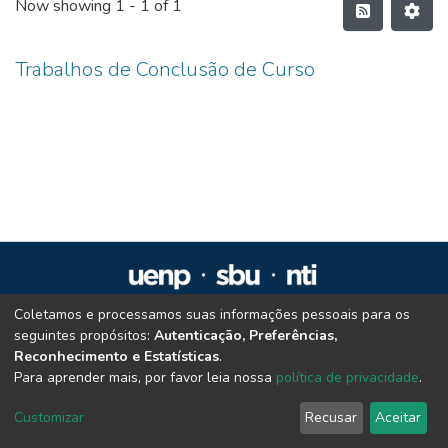
Now showing
1 - 1 of 1
Trabalhos de Conclusão de Curso
Coletamos e processamos suas informações pessoais para os
Repositório Institucional da UENP
seguintes propósitos:
Autenticação, Preferências,
repositorio@uenp.edu.br
Reconhecimento e Estatísticas
.
Cookie settings
|
Privacy policy
|
End User Agreement
|
Send Feedback
Para aprender mais, por favor leia nossa
política de privacidade
.
Customizar
Recusar
Aceitar