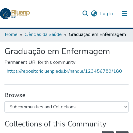
(current)
Log In
Communities & Collections
Home
Ciências da Saúde
Graduação em Enfermagem
Browse DSpace
Graduação em Enfermagem
Statistics
Permanent URI for this community
The Repository
https://repositorio.uenp.edu.br/handle/123456789/180
Browse
Collections of this Community