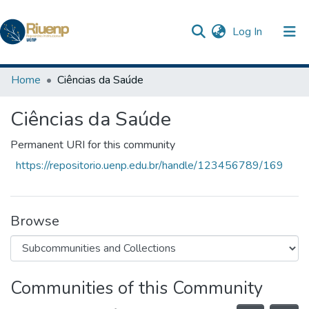
(current)
Log In
Communities & Collections
Home
Ciências da Saúde
Browse DSpace
Ciências da Saúde
Statistics
Permanent URI for this community
The Repository
https://repositorio.uenp.edu.br/handle/123456789/169
Browse
Communities of this Community