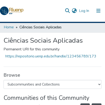
(current)
Log In
Communities & Collections
Home
Ciências Sociais Aplicadas
Browse DSpace
Ciências Sociais Aplicadas
Statistics
Permanent URI for this community
The Repository
https://repositorio.uenp.edu.br/handle/123456789/173
Browse
Communities of this Community