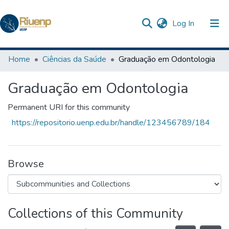
(current)
Log In
Communities & Collections
Home
Ciências da Saúde
Graduação em Odontologia
Browse DSpace
Graduação em Odontologia
Statistics
Permanent URI for this community
The Repository
https://repositorio.uenp.edu.br/handle/123456789/184
Browse
Collections of this Community