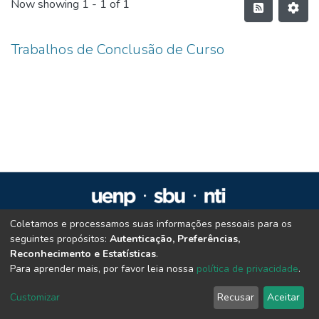
Now showing
1 - 1 of 1
Trabalhos de Conclusão de Curso
Coletamos e processamos suas informações pessoais para os
Repositório Institucional da UENP
seguintes propósitos:
Autenticação, Preferências,
repositorio@uenp.edu.br
Reconhecimento e Estatísticas
.
Cookie settings
|
Privacy policy
|
End User Agreement
|
Send Feedback
Para aprender mais, por favor leia nossa
política de privacidade
.
Customizar
Recusar
Aceitar