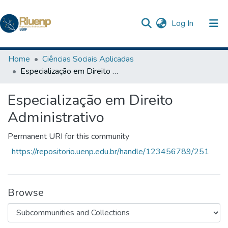
(current)
Log In
Communities & Collections
Home
Ciências Sociais Aplicadas
Especialização em Direito Administrativo
Browse DSpace
Especialização em Direito
Statistics
Administrativo
The Repository
Permanent URI for this community
https://repositorio.uenp.edu.br/handle/123456789/251
Browse