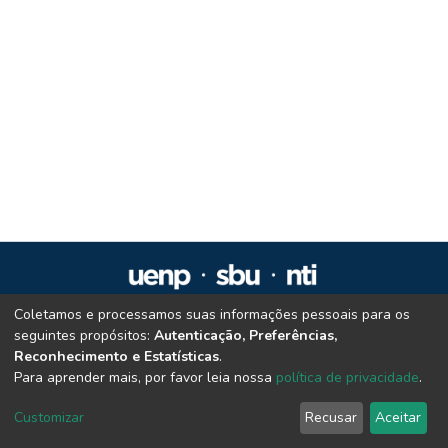
Coletamos e processamos suas informações pessoais para os
Repositório Institucional da UENP
seguintes propósitos:
Autenticação, Preferências,
repositorio@uenp.edu.br
Reconhecimento e Estatísticas
.
Cookie settings
|
Privacy policy
|
End User Agreement
|
Send Feedback
Para aprender mais, por favor leia nossa
política de privacidade
.
Customizar
Recusar
Aceitar