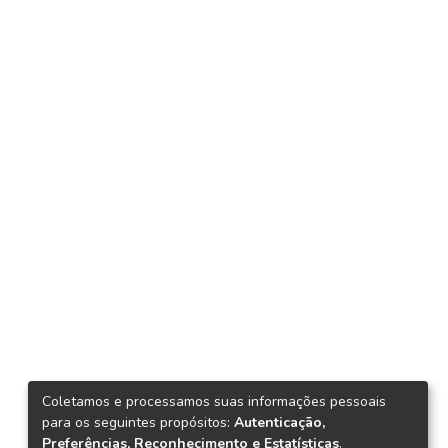
Coletamos e processamos suas informações pessoais
para os seguintes propósitos:
Autenticação,
Preferências, Reconhecimento e Estatísticas
.