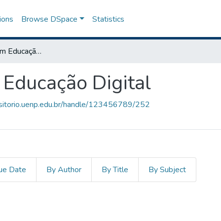
ions
Browse DSpace
Statistics
Especialização em Educação Digital
 Educação Digital
ositorio.uenp.edu.br/handle/123456789/252
ue Date
By Author
By Title
By Subject