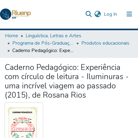
(current)
Log In
Communities & Collections
Home
Linguística, Letras e Artes
Programa de Pós-Graduação Profissional em Letras
Produtos educacionais
Browse DSpace
Caderno Pedagógico: Experiência com círculo de leitura - Iluminuras - uma incrível viagem ao passado (2015), de Rosana Rios
Statistics
Caderno Pedagógico: Experiência
com círculo de leitura - Iluminuras -
uma incrível viagem ao passado
(2015), de Rosana Rios