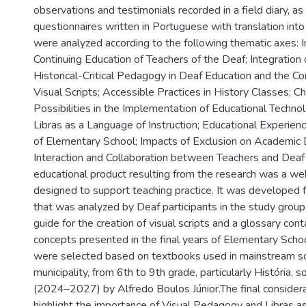
observations and testimonials recorded in a field diary, as
questionnaires written in Portuguese with translation into
were analyzed according to the following thematic axes: I
Continuing Education of Teachers of the Deaf; Integration 
Historical-Critical Pedagogy in Deaf Education and the Co
Visual Scripts; Accessible Practices in History Classes; C
Possibilities in the Implementation of Educational Techno
Libras as a Language of Instruction; Educational Experienc
of Elementary School; Impacts of Exclusion on Academic
Interaction and Collaboration between Teachers and Deaf
educational product resulting from the research was a we
designed to support teaching practice. It was developed 
that was analyzed by Deaf participants in the study group,
guide for the creation of visual scripts and a glossary cont
concepts presented in the final years of Elementary Scho
were selected based on textbooks used in mainstream sc
municipality, from 6th to 9th grade, particularly História, 
(2024–2027) by Alfredo Boulos Júnior.The final considera
highlight the importance of Visual Pedagogy and Libras a