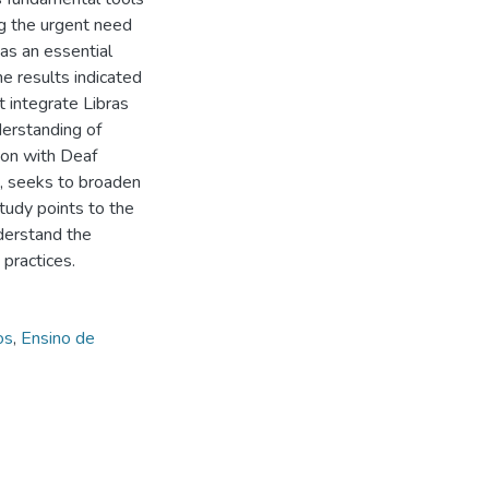
ng the urgent need
 as an essential
e results indicated
t integrate Libras
erstanding of
ion with Deaf
ne, seeks to broaden
study points to the
derstand the
practices.
os
,
Ensino de