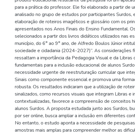
produto educacional resultante da pesquisa foi um aplica
para a prática do professor. Ele foi elaborado a partir de 
analisado no grupo de estudos por participantes Surdos, e 
elaboração de roteiros imagéticos e glossário com os prin
apresentados nos Anos Finais do Ensino Fundamental. Os
selecionados a partir dos livros didáticos utilizados nas 
município, do 6° ao 9° ano, de Alfredo Boulos Júnior intitul
sociedade e cidadania (2024-2027)”. As considerações fi
ressaltam a importância da Pedagogia Visual e da Libras
fundamentais para a inclusão educacional de alunos Surd
necessidade urgente de reestruturação curricular que inte
Sinais como componente essencial e promova uma forma
robusta. Os resultados indicaram que a utilização de rotei
sinalizados, como recursos visuais que integram Libras e
contextualizadas, favorece a compreensão de conceitos hi
alunos Surdos. A proposta estudada junto aos Surdos, bu
por ser online, busca ampliar a inclusão em diferentes con
No entanto, o estudo aponta a necessidade de pesquisas
amostras mais amplas para compreender melhor as dific