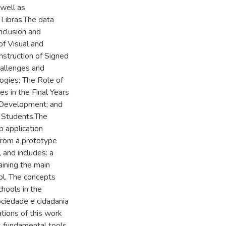
 well as
 Libras.The data
nclusion and
of Visual and
nstruction of Signed
hallenges and
logies; The Role of
es in the Final Years
 Development; and
 Students.The
b application
from a prototype
 and includes: a
aining the main
ol. The concepts
hools in the
sociedade e cidadania
tions of this work
s fundamental tools