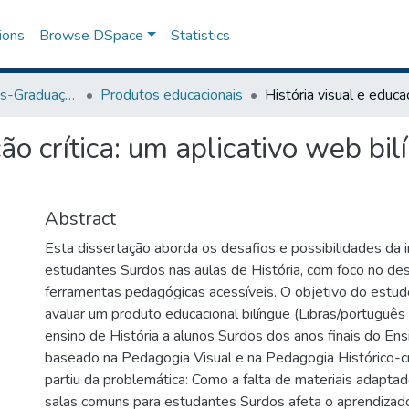
ions
Browse DSpace
Statistics
Programa de Pós-Graduação em Educação
Produtos educacionais
ão crítica: um aplicativo web bi
Abstract
Esta dissertação aborda os desafios e possibilidades da 
estudantes Surdos nas aulas de História, com foco no d
ferramentas pedagógicas acessíveis. O objetivo do estud
avaliar um produto educacional bilíngue (Libras/português 
ensino de História a alunos Surdos dos anos finais do En
baseado na Pedagogia Visual e na Pedagogia Histórico-cr
partiu da problemática: Como a falta de materiais adapta
salas comuns para estudantes Surdos afeta o aprendizado