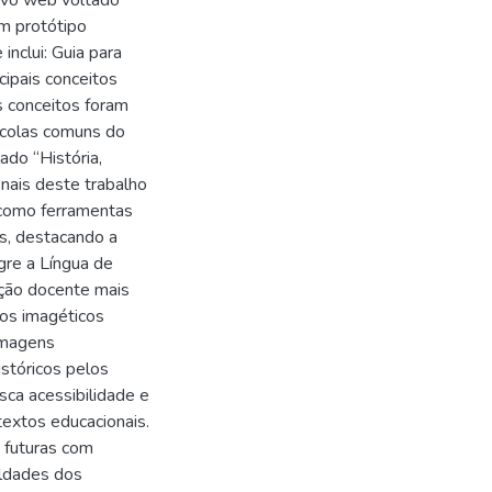
tivo web voltado
um protótipo
inclui: Guia para
cipais conceitos
 conceitos foram
escolas comuns do
ado “História,
nais deste trabalho
 como ferramentas
os, destacando a
gre a Língua de
ção docente mais
ros imagéticos
 imagens
stóricos pelos
sca acessibilidade e
textos educacionais.
 futuras com
uldades dos