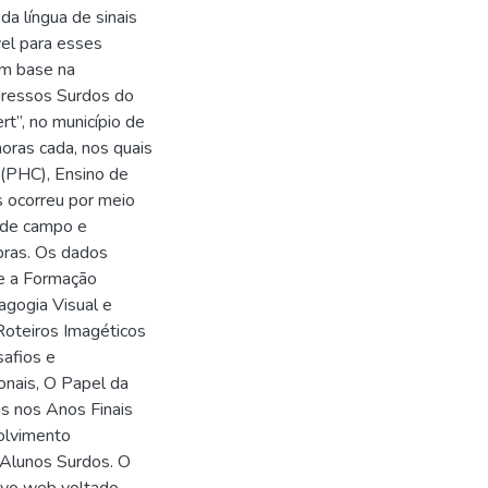
a língua de sinais
vel para esses
om base na
gressos Surdos do
t”, no município de
oras cada, nos quais
 (PHC), Ensino de
s ocorreu por meio
 de campo e
bras. Os dados
 e a Formação
agogia Visual e
Roteiros Imagéticos
safios e
onais, O Papel da
is nos Anos Finais
olvimento
 Alunos Surdos. O