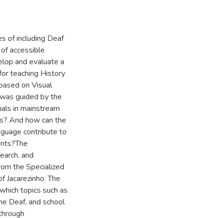
es of including Deaf
 of accessible
elop and evaluate a
for teaching History
 based on Visual
 was guided by the
ials in mainstream
nts? And how can the
nguage contribute to
ents?The
earch, and
rom the Specialized
of Jacarezinho. The
 which topics such as
the Deaf, and school
 through