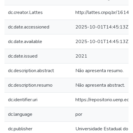
dc.creator.Lattes
http://lattes.cnpq.br/16
dc.date.accessioned
2025-10-01T14:45:13Z
dc.date.available
2025-10-01T14:45:13Z
dc.date.issued
2021
dc.description.abstract
Não apresenta resumo.
dc.description.resumo
Não apresenta abstract.
dc.identifier.uri
https://repositorio.uenp.e
dc.language
por
dc.publisher
Universidade Estadual do N