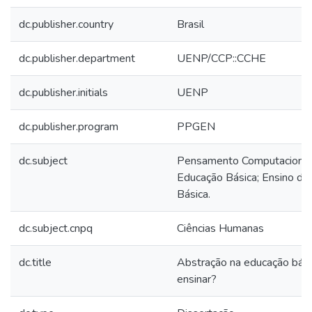
dc.publisher.country
Brasil
dc.publisher.department
UENP/CCP::CCHE
dc.publisher.initials
UENP
dc.publisher.program
PPGEN
dc.subject
Pensamento Computacional;
Educação Básica; Ensino d
Básica.
dc.subject.cnpq
Ciências Humanas
dc.title
Abstração na educação bási
ensinar?