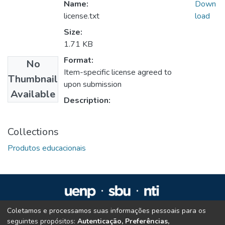
Name:
Down
license.txt
load
Size:
1.71 KB
Format:
No
Item-specific license agreed to
Thumbnail
upon submission
Available
Description:
Collections
Produtos educacionais
Coletamos e processamos suas informações pessoais para os
Repositório Institucional da UENP
seguintes propósitos:
Autenticação, Preferências,