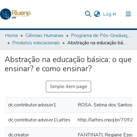
(current)
Log In
Communities & Collections
Home
Ciências Humanas
Programa de Pós-Graduação em Ensino
Produtos educacionais
Abstração na educação básica: o que ensinar? e como ensinar?
Browse DSpace
Abstração na educação básica: o que
Statistics
ensinar? e como ensinar?
The Repository
Simple item page
dc.contributor.advisor1
ROSA, Selma dos Santos
dc.contributor.advisor1Lattes
http://lattes.cnpq.br/70
dc.creator
FANTINATI, Regiane Ezequi