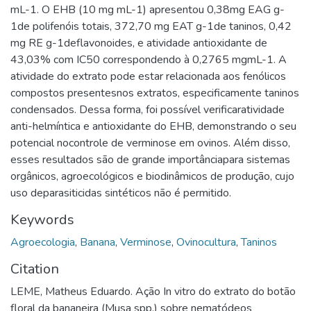
mL-1. O EHB (10 mg mL-1) apresentou 0,38mg EAG g-
1de polifenóis totais, 372,70 mg EAT g-1de taninos, 0,42
mg RE g-1deflavonoides, e atividade antioxidante de
43,03% com IC50 correspondendo à 0,2765 mgmL-1. A
atividade do extrato pode estar relacionada aos fenólicos
compostos presentesnos extratos, especificamente taninos
condensados. Dessa forma, foi possível verificaratividade
anti-helmíntica e antioxidante do EHB, demonstrando o seu
potencial nocontrole de verminose em ovinos. Além disso,
esses resultados são de grande importânciapara sistemas
orgânicos, agroecológicos e biodinâmicos de produção, cujo
uso deparasiticidas sintéticos não é permitido.
Keywords
Agroecologia
,
Banana
,
Verminose
,
Ovinocultura
,
Taninos
Citation
LEME, Matheus Eduardo. Ação In vitro do extrato do botão
floral da bananeira (Musa spp.) sobre nematódeos