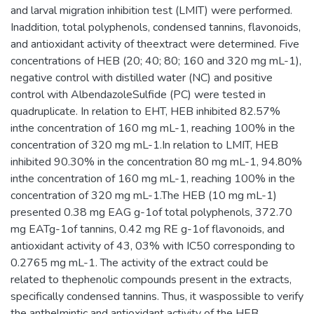
and larval migration inhibition test (LMIT) were performed.
Inaddition, total polyphenols, condensed tannins, flavonoids,
and antioxidant activity of theextract were determined. Five
concentrations of HEB (20; 40; 80; 160 and 320 mg mL-1),
negative control with distilled water (NC) and positive
control with AlbendazoleSulfide (PC) were tested in
quadruplicate. In relation to EHT, HEB inhibited 82.57%
inthe concentration of 160 mg mL-1, reaching 100% in the
concentration of 320 mg mL-1.In relation to LMIT, HEB
inhibited 90.30% in the concentration 80 mg mL-1, 94.80%
inthe concentration of 160 mg mL-1, reaching 100% in the
concentration of 320 mg mL-1.The HEB (10 mg mL-1)
presented 0.38 mg EAG g-1of total polyphenols, 372.70
mg EATg-1of tannins, 0.42 mg RE g-1of flavonoids, and
antioxidant activity of 43, 03% with IC50 corresponding to
0.2765 mg mL-1. The activity of the extract could be
related to thephenolic compounds present in the extracts,
specifically condensed tannins. Thus, it waspossible to verify
the anthelmintic and antioxidant activity of the HEB,