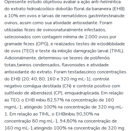
Opresente estudo objetivou avaliar a ação anti-helmíntica
do extrato hidroalcoólico dobotão floral da bananeira (EHB)
a 10% em ovos e larvas de nematódeos gastrintestinaisde
ovinos, assim como sua atividade antioxidante. Foram
utilizadas fezes de ovinosnaturalmente infectados,
selecionados com contagem mínima de 2.000 ovos por
gramade fezes (OPG), e realizados testes de eclodibilidade
de ovos (TEO) e teste da inibição damigração larval (TIML).
Adicionalmente, determinou-se teores de polifenóis
totais,taninos condensados, flavonoides e atividade
antioxidante do extrato. Foram testadascinco concentrações
do EHB (20; 40; 80; 160 e 320 mg mL-1), controle
negativo comágua destilada (CN) e controle positivo com
sulfóxido de albendazol (CP), emquadruplicada. Em relação
ao TEO, o EHB inibiu 82,57% na concentração de 160
mgmL-1, atingindo 100% na concentração de 320 mg mL-
1. Em relação ao TIML, o EHBinibiu 90,30% na
concentração 80 mg mL-1, 94,80% na concentração de
160 mg mL-1,atingindo 100% na concentração de 320 mg