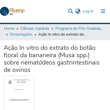
(current)
Log In
Communities & Collections
Home
Ciências Agrárias
Programa de Pós-Graduação em Agronomia
Dissertações
Ação In vitro do extrato do botão floral da bananeira (Musa spp.) sobre nematódeos gastrintestinais de ovinos
Browse DSpace
Ação In vitro do extrato do botão
Statistics
floral da bananeira (Musa spp.)
sobre nematódeos gastrintestinais
de ovinos