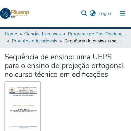
(current)
Log In
Communities & Collections
Home
Ciências Humanas
Programa de Pós-Graduação em Ensino
Produtos educacionais
Sequência de ensino: uma UEPS para o ensino de projeção ortogonal no curso técnico em edificações
Browse DSpace
Sequência de ensino: uma UEPS
Statistics
para o ensino de projeção ortogonal
The Repository
no curso técnico em edificações