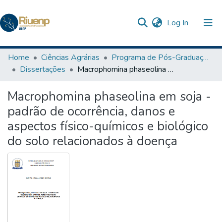
(current)
Log In
Communities & Collections
Home
Ciências Agrárias
Programa de Pós-Graduação em Agronomia
Dissertações
Macrophomina phaseolina em soja - padrão de ocorrência, danos e aspectos físico-químicos e biológico do solo relacionados à doença
Browse DSpace
Macrophomina phaseolina em soja -
Statistics
padrão de ocorrência, danos e
The Repository
aspectos físico-químicos e biológico
do solo relacionados à doença