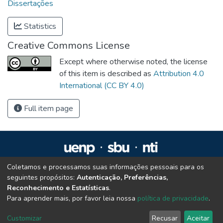
Dissertações
Statistics
Creative Commons License
Except where otherwise noted, the license
of this item is described as
Attribution 4.0
International (CC BY 4.0)
Full item page
Coletamos e processamos suas informações pessoais para os
Repositório Institucional da UENP
seguintes propósitos:
Autenticação, Preferências,
repositorio@uenp.edu.br
Reconhecimento e Estatísticas
.
Cookie settings
|
Privacy policy
|
End User Agreement
|
Send Feedback
Para aprender mais, por favor leia nossa
política de privacidade
.
Customizar
Recusar
Aceitar