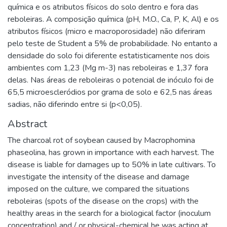
química e os atributos físicos do solo dentro e fora das
reboleiras. A composição química (pH, M.O., Ca, P, K, Al) e os
atributos físicos (micro e macroporosidade) não diferiram
pelo teste de Student a 5% de probabilidade. No entanto a
densidade do solo foi diferente estatisticamente nos dois
ambientes com 1,23 (Mg m-3) nas reboleiras e 1,37 fora
delas. Nas áreas de reboleiras o potencial de inóculo foi de
65,5 microescleródios por grama de solo e 62,5 nas áreas
sadias, não diferindo entre si (p<0,05).
Abstract
The charcoal rot of soybean caused by Macrophomina
phaseolina, has grown in importance with each harvest. The
disease is liable for damages up to 50% in late cultivars. To
investigate the intensity of the disease and damage
imposed on the culture, we compared the situations
reboleiras (spots of the disease on the crops) with the
healthy areas in the search for a biological factor (inoculum
concentration) and / or physical-chemical he was acting at