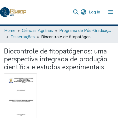
(current)
Log In
Communities & Collections
Home
Ciências Agrárias
Programa de Pós-Graduação em Agronomia
Dissertações
Biocontrole de fitopatógenos: uma perspectiva integrada de produção científica e estudos experimentais
Browse DSpace
Biocontrole de fitopatógenos: uma
Statistics
perspectiva integrada de produção
científica e estudos experimentais