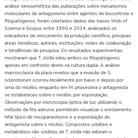
análise cienciométrica das publicações sobre mecanismos
moleculares de antagonismo entre agentes de biocontrole e
fitopatógenos, foram coletados dados das bases Web of
Science e Scopus entre 1990 e 2024, analisados os
indicadores de crescimento da produção científica, principais
áreas temáticas, autores, instituições, redes de colaboração
e tendências de pesquisa. Os resultados experimentais
mostraram que T. stollii inibiu ambos os fitopatógenos
apenas em confronto direto na cultura dupla. A análise
macroscópica da placa revelou que a invasão de S.
sclerotiorum ocorreu inicialmente por baixo e depois por
cima do micélio, enquanto em M. phaseolina o antagonista
se estabeleceu sobre o micélio, por esporulação.
Observações por microscopia óptica de luz, utilizando o
método da fita adesiva, permitiram visualizar o enrolamento
hifal típico de micoparasitismo e a esporulação do
antagonista sobre o micélio. Compostos voláteis e
metabólitos não voláteis de T. stollii não inibiram o