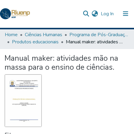
(current)
Log In
Communities & Collections
Home
Ciências Humanas
Programa de Pós-Graduação em Ensino
Produtos educacionais
Manual maker: atividades mão na massa para o ensino de ciências.
Browse DSpace
Manual maker: atividades mão na
Statistics
massa para o ensino de ciências.