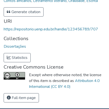
Contos africanos
,
Letramento literário
,
Oralidade
,
Escrita
Generate citation
URI
https://repositorio.uenp.edu.br/handle/123456789/707
Collections
Dissertações
Statistics
Creative Commons License
Except where otherwise noted, the license
of this item is described as
Attribution 4.0
International (CC BY 4.0)
Full item page