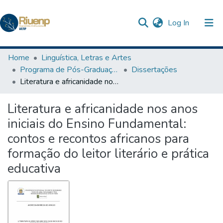
(current)
Log In
Communities & Collections
Home
Linguística, Letras e Artes
Programa de Pós-Graduação Profissional em Letras
Dissertações
Browse DSpace
Literatura e africanidade nos anos iniciais do Ensino Fundamental: contos e recontos africanos para formação do leitor literário e prática educativa
Statistics
Literatura e africanidade nos anos
The Repository
iniciais do Ensino Fundamental:
contos e recontos africanos para
formação do leitor literário e prática
educativa